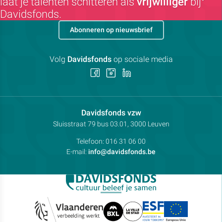
laat je talenten schitteren als
vrijwilliger
bij
Davidsfonds.
Abonneren op nieuwsbrief
Volg
Davidsfonds
op sociale media
Volg
Volg
Volg
ons
ons
ons
op
op
op
Facebook
Instagram
LinkedIn
Contactpersoon:
Davidsfonds vzw
Adres:
Sluisstraat 79
bus 03.01, 3000
Leuven
Telefoon:
016 31 06 00
E-mail:
info@davidsfonds.be