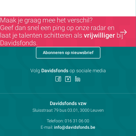
Maak je graag mee het verschil?
Geef dan snel een ping op onze radar en
laat je talenten schitteren als
vrijwilliger
bij
Davidsfonds.
Abonneren op nieuwsbrief
Volg
Davidsfonds
op sociale media
Volg
Volg
Volg
ons
ons
ons
op
op
op
Facebook
Instagram
LinkedIn
Contactpersoon:
Davidsfonds vzw
Adres:
Sluisstraat 79
bus 03.01, 3000
Leuven
Telefoon:
016 31 06 00
E-mail:
info@davidsfonds.be